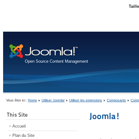
Taill
Open Source Content Management
Vous êtes ici :
Home
Utiliser Joomla!
Utiliser les extensions
Composants
Comp
Joomla!
This Site
Accueil
Plan du Site