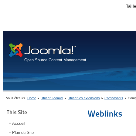
Taill
Open Source Content Management
Vous êtes ici :
Home
Utiliser Joomla!
Utiliser les extensions
Composants
Comp
Weblinks
This Site
Accueil
Plan du Site