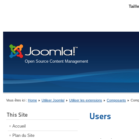
Taill
Open Source Content Management
Vous êtes ici :
Home
Utiliser Joomla!
Utiliser les extensions
Composants
Compo
Users
This Site
Accueil
Plan du Site